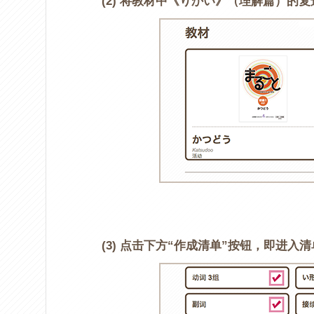
(2) 将教材中《りかい》（理解篇）的
(3) 点击下方“作成清单”按钮，即进入