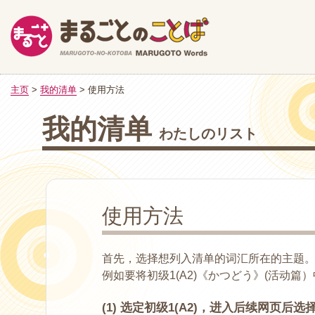
主页
>
我的清单
> 使用方法
我的清单
わたしのリスト
使用方法
首先，选择想列入清单的词汇所在的主题
例如要将初级1(A2)《かつどう》(活动篇
(1) 选定初级1(A2)，进入后续网页后选